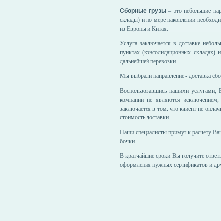
Сборные грузы
– это небольшие пар
склады) и по мере накоплении необходи
из Европы и Китая.
Услуга заключается в доставке небол
пунктах (консолидационных складах) 
дальнейшей перевозки.
Мы выбрали направление - доставка сбо
Воспользовавшись нашими услугами, В
компании не являются исключением, 
заключается в том, что клиент не оплач
стоимость доставки.
Наши специалисты примут к расчету Ваш
бочки.
В кратчайшие сроки Вы получите ответы
оформления нужных сертификатов и дру