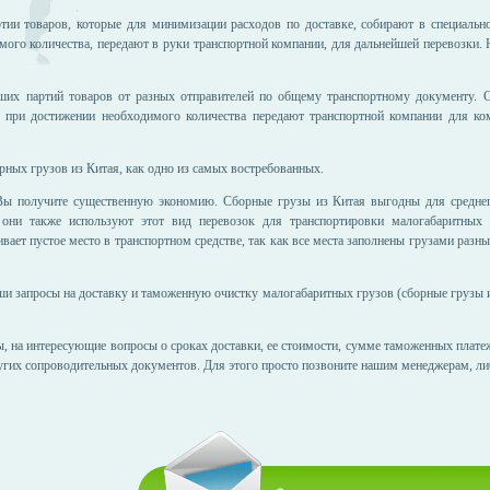
тии товаров, которые для минимизации расходов по доставке, собирают в специальн
мого количества, передают в руки транспортной компании, для дальнейшей перевозки.
ьших партий товаров от разных отправителей по общему транспортному документу. 
и при достижении необходимого количества передают транспортной компании для ко
рных грузов из Китая, как одно из самых востребованных.
ы получите существенную экономию. Сборные грузы из Китая выгодны для среднег
они также используют этот вид перевозок для транспортировки малогабаритных г
ивает пустое место в транспортном средстве, так как все места заполнены грузами разны
и запросы на доставку и таможенную очистку малогабаритных грузов (сборные грузы из
, на интересующие вопросы о сроках доставки, ее стоимости, сумме таможенных платеж
гих сопроводительных документов. Для этого просто позвоните нашим менеджерам, либ